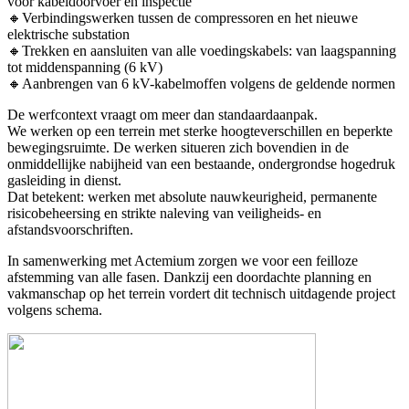
voor kabeldoorvoer en inspectie
🔸Verbindingswerken tussen de compressoren en het nieuwe
elektrische substation
🔸Trekken en aansluiten van alle voedingskabels: van laagspanning
tot middenspanning (6 kV)
🔸Aanbrengen van 6 kV-kabelmoffen volgens de geldende normen
De werfcontext vraagt om meer dan standaardaanpak.
We werken op een terrein met sterke hoogteverschillen en beperkte
bewegingsruimte. De werken situeren zich bovendien in de
onmiddellijke nabijheid van een bestaande, ondergrondse hogedruk
gasleiding in dienst.
Dat betekent: werken met absolute nauwkeurigheid, permanente
risicobeheersing en strikte naleving van veiligheids- en
afstandsvoorschriften.
In samenwerking met Actemium zorgen we voor een feilloze
afstemming van alle fasen. Dankzij een doordachte planning en
vakmanschap op het terrein vordert dit technisch uitdagende project
volgens schema.