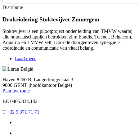
Distributie
Drukriolering Stoktevijver Zomergem
Stoktevijver is een pilootproject onder leiding van TMVW waarbij
alle nutmaatschappijen betrokken zijn; Eandis, Telenet, Belgacom,
Aqua-rio en TMVW zelf. Door de doorgedreven synergie is
coördinatie en communicatie van vitaal belang.
Laad meer
Haven 8260 B, Langerbruggekaai 3
9000 GENT (hoofdkantoor België)
Plan uw route
BE 0405.834.142
T
+32 9 371 71 71