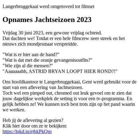
Langerbruggekaai werd omgetoverd tot filmset
Opnames Jachtseizoen 2023
Vrijdag 30 juni 2023, een gewone vrijdag ochtend.
Dat dachten we! Totdat er een hele filmcrew neer streek en het
nieuws zich mondjesmaat verspreidde.
"Wat is er hier aan de hand?"
"Wat is dat met die oranje gevangenisoutfits?"
"Wie zijn al die mensen?"
"Aaaaaaahh, ASTRID BRYAN LOOPT HIER ROND?!"
Ons hoofdkantoor te Langerbruggekaai, Gent werd gebruikt voor de
start van een aflevering van Jachtseizoen.
Toch wel een pimped out, chromed out leuk gevoel om te zien dat
jouw dagelijkse werkplek de setting is voor een tv-programma. En
gelijk hebben ze! We kunnen toch best trots zijn op het pand waarin
we werken.
Heb jij de aflevering al gezien?
Klik hier door om ze te bekijken:
https://lnkd.in/ejbkPkQm